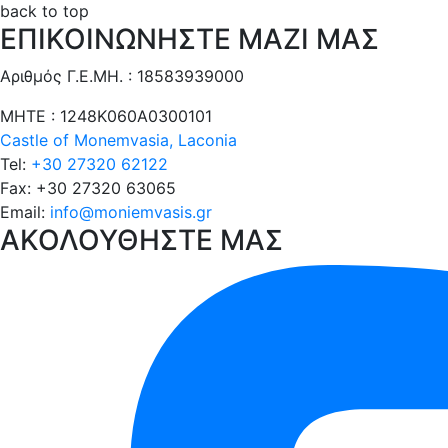
άρθρων
post:
Τα
back to top
ΕΠΙΚΟΙΝΩΝΗΣΤΕ ΜΑΖΙ ΜΑΣ
Το
8
τέλειο
πράγματα
Αριθμός Γ.Ε.ΜΗ. : 18583939000
ορμητήριο
που
για
αξίζει
ΜΗΤΕ : 1248Κ060Α0300101
την
να
Castle of Monemvasia, Laconia
εξερεύνηση
δείτε
Tel:
+30 27320 62122
του
στη
Fax:
+30 27320 63065
Κάστρου
Μονεμβασιά
Email:
info@moniemvasis.gr
της
ΑΚΟΛΟΥΘΗΣΤΕ ΜΑΣ
Μονεμβασιάς.