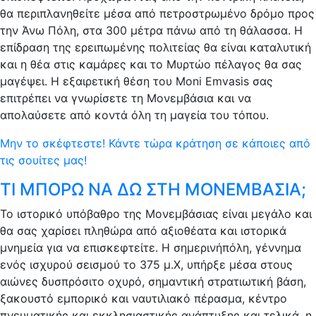
θα περιπλανηθείτε μέσα από πετροστρωμένο δρόμο προς
την Άνω Πόλη, στα 300 μέτρα πάνω από τη θάλασσα. Η
επίδραση της ερειπωμένης πολιτείας θα είναι καταλυτική
και η θέα στις καμάρες και το Μυρτώο πέλαγος θα σας
μαγέψει. Η εξαιρετική θέση του Moni Emvasis σας
επιτρέπει να γνωρίσετε τη Μονεμβάσια και να
απολαύσετε από κοντά όλη τη μαγεία του τόπου.
Μην το σκέφτεστε! Κάντε τώρα κράτηση σε κάποιες από
τις σουίτες μας!
ΤΙ ΜΠΟΡΩ ΝΑ ΔΩ ΣΤΗ ΜΟΝΕΜΒΑΣΙΑ;
Το ιστορικό υπόβαθρο της Μονεμβάσιας είναι μεγάλο και
θα σας χαρίσει πληθώρα από αξιοθέατα και ιστορικά
μνημεία για να επισκεφτείτε. Η σημερινήπόλη, γέννημα
ενός ισχυρού σεισμού το 375 μ.Χ, υπήρξε μέσα στους
αιώνες δυσπρόσιτο οχυρό, σημαντική στρατιωτική βάση,
ξακουστό εμπορικό και ναυτιλιακό πέρασμα, κέντρο
πνευματικής και εκκλησιαστικής ανάπτυξης και τελικά, η