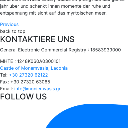
jahr uber und schenkt ihnen momente der ruhe und
entspannung mit sicht auf das myrtoischen meer.
Beitrags-
Previous
Previous
post:
back to top
Navigation
KONTAKTIERE UNS
Exterior
–
General Electronic Commercial Registry : 18583939000
Moni
Emvasis
ΜΗΤΕ : 1248Κ060Α0300101
Luxury
Castle of Monemvasia, Laconia
Suites
Tel:
+30 27320 62122
Fax:
+30 27320 63065
Email:
info@moniemvasis.gr
FOLLOW US