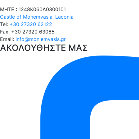
στο
ΜΗΤΕ : 1248Κ060Α0300101
Moni
Castle of Monemvasia, Laconia
Emvasis
Tel:
+30 27320 62122
Luxury
Fax:
+30 27320 63065
Suites
Email:
info@moniemvasis.gr
ΑΚΟΛΟΥΘΗΣΤΕ ΜΑΣ