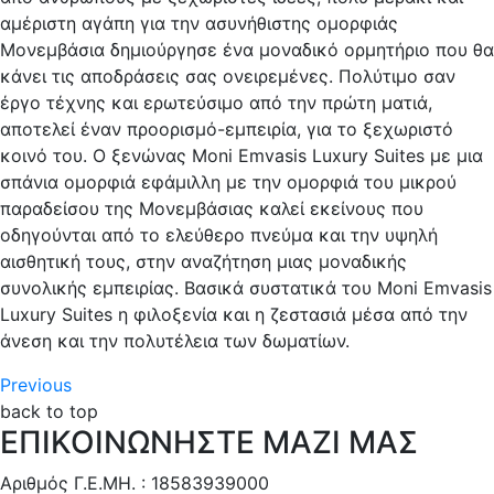
αμέριστη αγάπη για την ασυνήθιστης ομορφιάς
Μονεμβάσια δημιούργησε ένα μοναδικό ορμητήριο που θα
κάνει τις αποδράσεις σας ονειρεμένες. Πολύτιμο σαν
έργο τέχνης και ερωτεύσιμο από την πρώτη ματιά,
αποτελεί έναν προορισμό-εμπειρία, για το ξεχωριστό
κοινό του. Ο ξενώνας Moni Emvasis Luxury Suites με μια
σπάνια ομορφιά εφάμιλλη με την ομορφιά του μικρού
παραδείσου της Μονεμβάσιας καλεί εκείνους που
οδηγούνται από το ελεύθερο πνεύμα και την υψηλή
αισθητική τους, στην αναζήτηση μιας μοναδικής
συνολικής εμπειρίας. Βασικά συστατικά του Moni Emvasis
Luxury Suites η φιλοξενία και η ζεστασιά μέσα από την
άνεση και την πολυτέλεια των δωματίων.
Πλοήγηση
Previous
Previous
post:
back to top
άρθρων
ΕΠΙΚΟΙΝΩΝΗΣΤΕ ΜΑΖΙ ΜΑΣ
Χαρούμενες
καλοκαιρινές
Αριθμός Γ.Ε.ΜΗ. : 18583939000
διακοπές